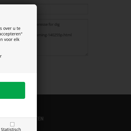
 over u te
 accepteren"
n voor elk
r
VERZENDKOSTEN
Statistisch