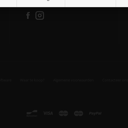
Volg Paracon op onze socials:
oftware
Waar te koop?
Algemene voorwaarden
Contacteer on