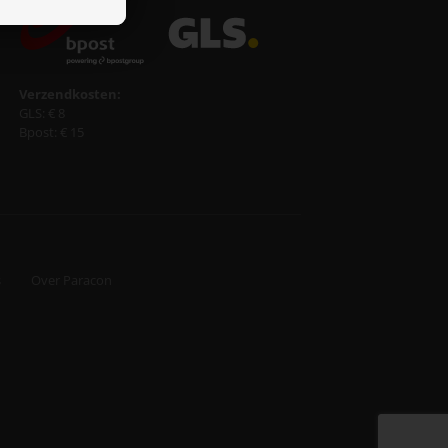
Verzendkosten:
GLS: € 8
Bpost: € 15
s
Over Paracon