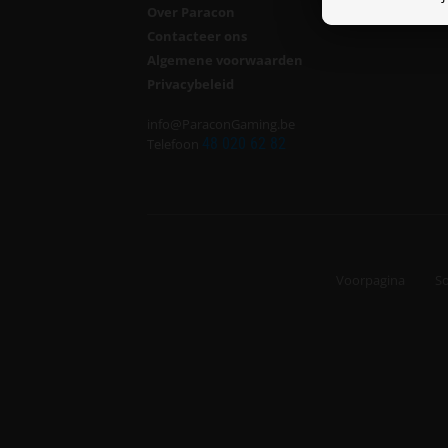
Over Paracon
Contacteer ons
Algemene voorwaarden
Privacybeleid
info@ParaconGaming.be
48 020 62 82
Telefoon
Voorpagina
S