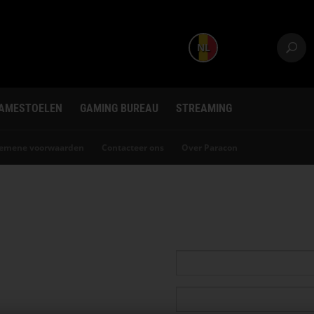
NL
AMESTOELEN
GAMING BUREAU
STREAMING
gemene voorwaarden
Contacteer ons
Over Paracon