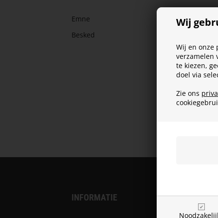
Emne
Wij gebr
Besked
Wij en onze 
verzamelen v
te kiezen, g
doel via sel
Zie ons
priv
cookiegebru
INFORMATIE
Noodzakelij