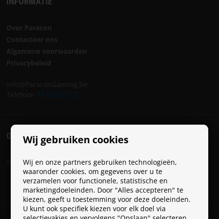
INFORMATIE
Over Paracon
Contacteer ons
Algemene voorwaarden
Privacybeleid
info@ParaconGaming.be
Telefoon
48 020 62 82
ONZE SOCIALS
Wij gebruiken cookies
Volg Paracon op onze socials:
Wij en onze partners gebruiken technologieën,
waaronder cookies, om gegevens over u te
verzamelen voor functionele, statistische en
marketingdoeleinden. Door "Alles accepteren" te
kiezen, geeft u toestemming voor deze doeleinden.
U kunt ook specifiek kiezen voor elk doel via
selectievakjes en vervolgens "Opslaan" selecteren.