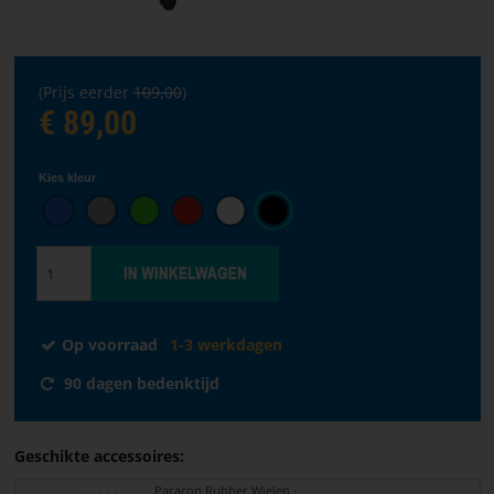
taal
VOORPAGINA
(Prijs eerder
109,00
)
SOFTWARE
€ 89,00
WAAR
Kies kleur
TE
KOOP?
ALGEMENE
VOORWAARDEN
Op voorraad
1-3 werkdagen
CONTACTEER
ONS
90 dagen bedenktijd
OVER
Geschikte accessoires:
PARACON
Paracon Rubber Wielen -