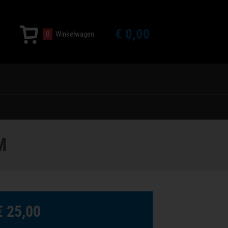
€ 0,00
0
Winkelwagen
M
€ 25,00