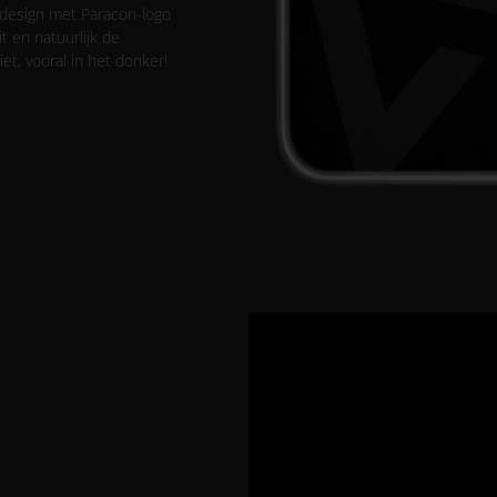
 design met Paracon-logo
t en natuurlijk de
iet, vooral in het donker!