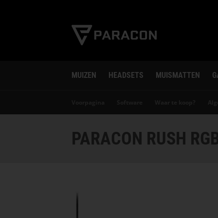
MUIZEN
HEADSETS
MUISMATTEN
G
Voorpagina
Software
Waar te koop?
Al
PARACON RUSH RGB