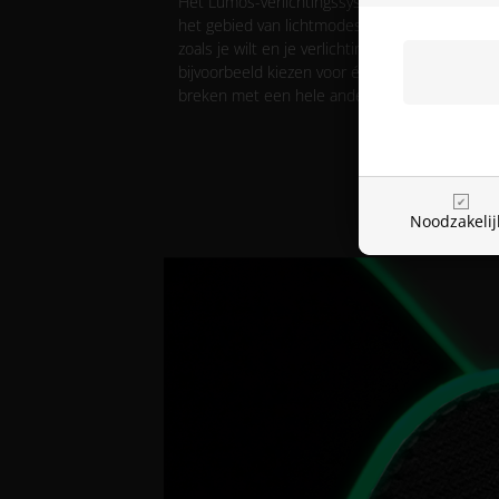
Het Lumos-verlichtingssysteem geeft je een 
het gebied van lichtmodes en kleuren, zodat 
zoals je wilt en je verlichting kunt aanpassen a
bijvoorbeeld kiezen voor één kleur in de kame
breken met een hele andere kleur.
Noodzakelij