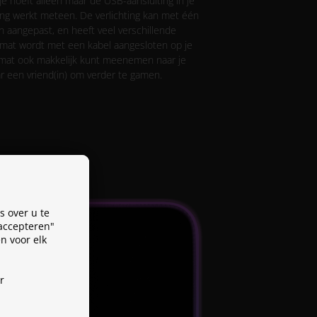
Je hoeft alleen maar de USB-aansluiting in je
ing werkt meteen. De verlichting kan met één
aangepast, en heeft veel verschillende
mat wordt met een kabel aangesloten op je
smat ook makkelijk kunt meenemen naar je
r een vriend(in) om verder te gamen.
 over u te
 accepteren"
n voor elk
r