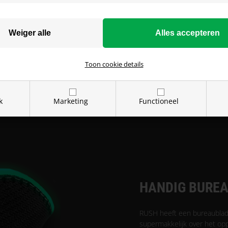
zee aan mogelijkheden op
je kunt mixen en matchen
an je set-up. Je kunt
r, of om het geheel te
Toon cookie details
k
Marketing
Functioneel
HANDIG BURE
RUSH heeft een bureaublad 
supermakkelijk over het oppe