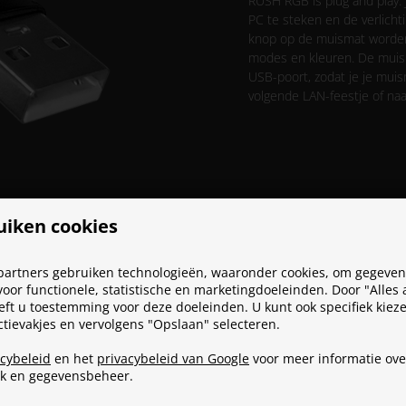
RUSH RGB is plug and play. 
PC te steken en de verlicht
knop op de muismat worden 
modes en kleuren. De muis
USB-poort, zodat je je mui
volgende LAN-feestje of naa
uiken cookies
partners gebruiken technologieën, waaronder cookies, om gegevens
oor functionele, statistische en marketingdoeleinden. Door "Alles
eeft u toestemming voor deze doeleinden. U kunt ook specifiek kieze
ectievakjes en vervolgens "Opslaan" selecteren.
acybeleid
en het
privacybeleid van Google
voor meer informatie ove
ik en gegevensbeheer.