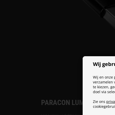
Wij gebr
Wij en onze 
verzamelen v
te kiezen, g
doel via sel
PARACON LUMOS
Zie ons
priv
cookiegebru