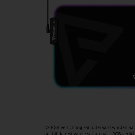
De RGB-verlichting kan uiteraard worden aan
het bij de rest van je set-up past. RGB-verli