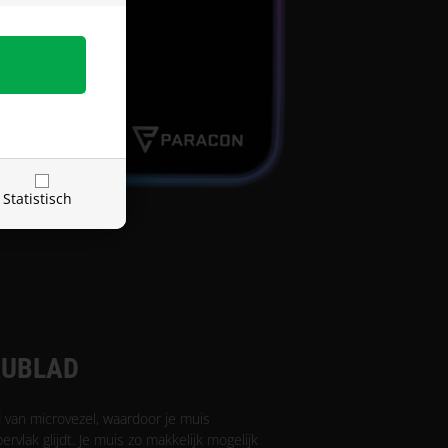
Statistisch
AUBLAD
van microvezel, waardoor je muis
rvlak glijdt. Je muis zo makkelijk mogelijk