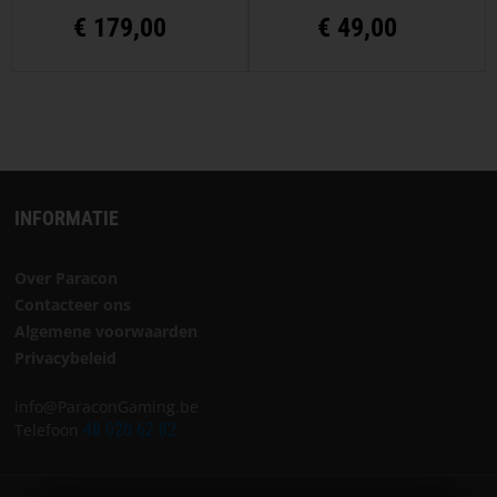
€
179,00
€
49,00
INFORMATIE
Over Paracon
Contacteer ons
Algemene voorwaarden
Privacybeleid
info@ParaconGaming.be
Telefoon
48 020 62 82