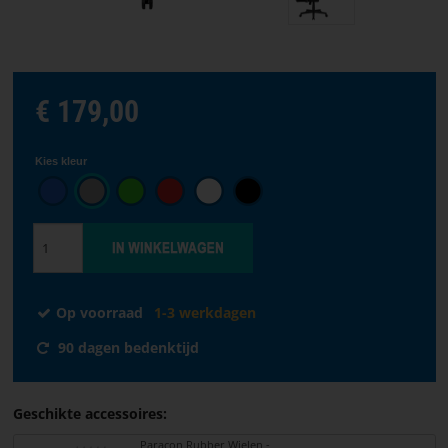
taal
VOORPAGINA
SOFTWARE
€ 179,00
WAAR
Kies kleur
TE
KOOP?
ALGEMENE
VOORWAARDEN
Op voorraad
1-3 werkdagen
CONTACTEER
90 dagen bedenktijd
ONS
OVER
Geschikte accessoires:
PARACON
Paracon Rubber Wielen -