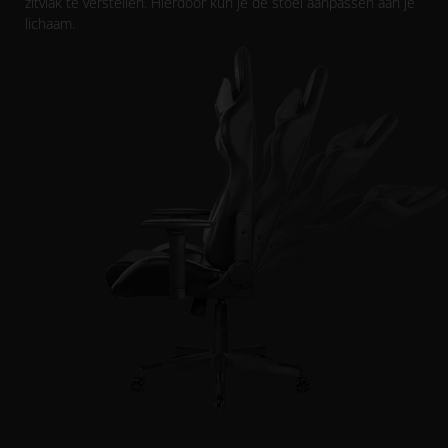
zitvlak te verstellen. Hierdoor kun je de stoel aanpassen aan je
lichaam.