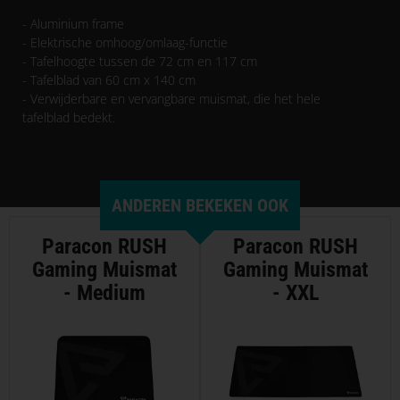
- Aluminium frame
- Elektrische omhoog/omlaag-functie
- Tafelhoogte tussen de 72 cm en 117 cm
- Tafelblad van 60 cm x 140 cm
- Verwijderbare en vervangbare muismat, die het hele
tafelblad bedekt.
ANDEREN BEKEKEN OOK
Paracon RUSH
Paracon RUSH
Gaming Muismat
Gaming Muismat
- Medium
- XXL