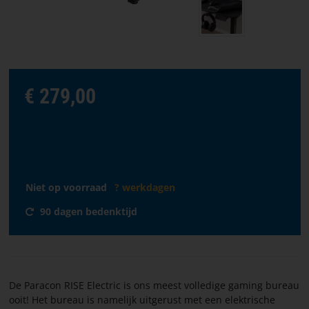
taal
VOORPAGINA
SOFTWARE
€ 279,00
WAAR
TE
KOOP?
ALGEMENE
Niet op voorraad
? werkdagen
VOORWAARDEN
90 dagen bedenktijd
CONTACTEER
ONS
OVER
De Paracon RISE Electric is ons meest volledige gaming bureau
PARACON
ooit! Het bureau is namelijk uitgerust met een elektrische