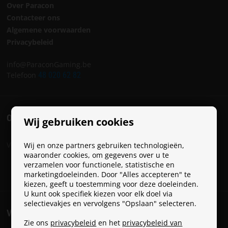
Over Paracon
Contacteer ons
Algemene voorwaarden
Privacybeleid
info@ParaconGaming.be
Telefoon
48 020 62 82
ONZE SOCIALS
Wij gebruiken cookies
Volg Paracon op onze socials:
Wij en onze partners gebruiken technologieën,
waaronder cookies, om gegevens over u te
verzamelen voor functionele, statistische en
marketingdoeleinden. Door "Alles accepteren" te
kiezen, geeft u toestemming voor deze doeleinden.
U kunt ook specifiek kiezen voor elk doel via
selectievakjes en vervolgens "Opslaan" selecteren.
VERZENDKOSTEN
Zie ons
privacybeleid
en het
privacybeleid van