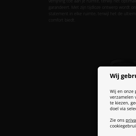
verfijning toe aan je ruimte, terwijl het optima
garandeert. Met zijn tijdloze ontwerp wordt onz
statement in elke ruimte, terwijl het de ulti
comfort biedt.
Wij gebr
Wij en onze 
verzamelen v
te kiezen, g
doel via sel
Zie ons
priv
cookiegebru