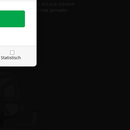
tail fijn af te stellen, kun je je zitpositie
r genieten van een op maat gemaakte
Statistisch