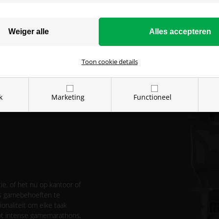
Met de mogelijkheid om elk de
perfectioneren en elke kee
ervaring.
Toon cookie details
k
Marketing
Functioneel
tie, of het nu op kantoor of
ls gamebehoeften te
onaliteit om elke taak
ot intense gamemarathons,