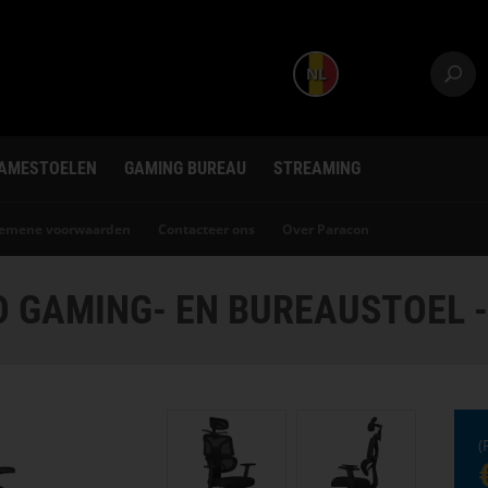
NL
AMESTOELEN
GAMING BUREAU
STREAMING
gemene voorwaarden
Contacteer ons
Over Paracon
 GAMING- EN BUREAUSTOEL 
(