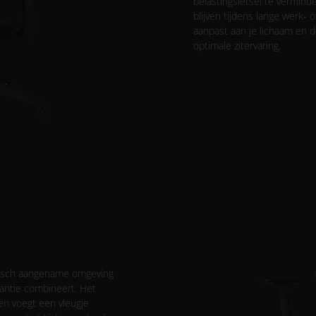
belastingsletsel te vermind
blijven tijdens lange werk- 
aanpast aan je lichaam en 
optimale zitervaring.
tisch aangename omgeving
gantie combineert. Het
 en voegt een vleugje