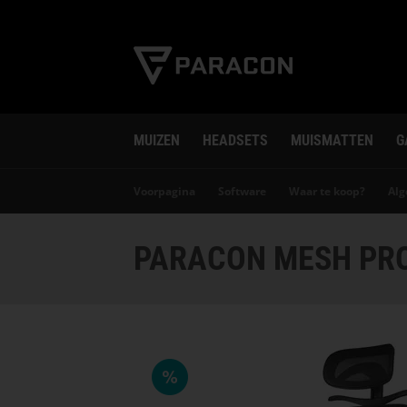
MUIZEN
HEADSETS
MUISMATTEN
G
Voorpagina
Software
Waar te koop?
Al
PARACON MESH PRO