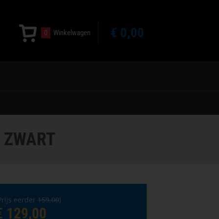
€ 0,00
0
Winkelwagen
- ZWART
Prijs eerder
159,00
)
€ 129,00