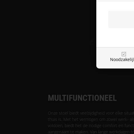
Noodzakelij
MULTIFUNCTIONEEL
Onze stoel biedt veelzijdigheid voor elke situa
thuis is. Met het vermogen om zowel werk- a
voldoen, biedt het de nodige comfort en functi
aangenaam te maken. Van lange werkdagen t