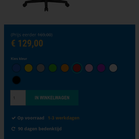
taal
VOORPAGINA
SOFTWARE
(Prijs eerder
169,00
)
€ 129,00
WAAR
TE
Kies kleur
KOOP?
ALGEMENE
VOORWAARDEN
CONTACTEER
ONS
Op voorraad
1-3 werkdagen
OVER
90 dagen bedenktijd
PARACON