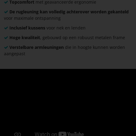
Topcomfort
met geavanceerde ergonomie
De rugleuning kan volledig achterover worden gekanteld
voor maximale ontspanning
Inclusief kussens
voor nek en lenden
Hoge kwaliteit
, gebouwd op een robuust metalen frame
Verstelbare armleuningen
die in hoogte kunnen worden
aangepast