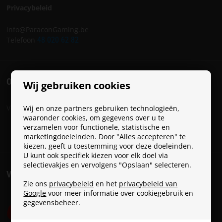
Privacybeleid
info@ParaconGaming.be
Telefoon
48 020 62 82
ONZE SOCIALS
Wij gebruiken cookies
Volg Paracon op onze socials:
Wij en onze partners gebruiken technologieën,
waaronder cookies, om gegevens over u te
verzamelen voor functionele, statistische en
marketingdoeleinden. Door "Alles accepteren" te
kiezen, geeft u toestemming voor deze doeleinden.
U kunt ook specifiek kiezen voor elk doel via
selectievakjes en vervolgens "Opslaan" selecteren.
VERZENDKOSTEN
Zie ons
privacybeleid
en het
privacybeleid van
Google
voor meer informatie over cookiegebruik en
gegevensbeheer.